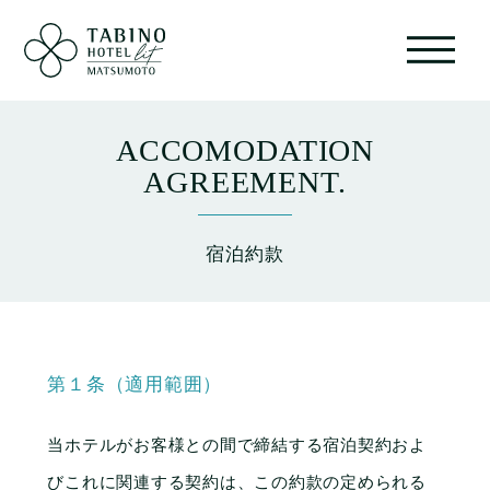
たびのホテルlit松本について
ACCOMODATION
お部屋
AGREEMENT.
サウナ付き大浴場
イベント
宿泊約款
サービス
レストラン
ショップ
第１条（適用範囲）
周辺観光地の魅力
当ホテルがお客様との間で締結する宿泊契約およ
フォトギャラリー
びこれに関連する契約は、この約款の定められる