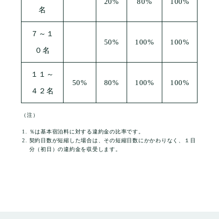
20%
80%
100%
名
７～１
50%
100%
100%
０名
１１～
50%
80%
100%
100%
４２名
（注）
％は基本宿泊料に対する違約金の比率です。
契約日数が短縮した場合は、その短縮日数にかかわりなく、１日
分（初日）の違約金を収受します。