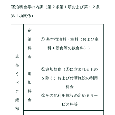
宿泊料金等の内訳（第２条第１項および第１２条
第１項関係）
宿
泊
① 基本宿泊料（室料（および室
料
料＋朝食等の飲食料））
支
金
払
②追加飲食（①に含まれるもの
う
追
を除く）および付帯施設の利用
べ
加
料金
き
料
③その他利用施設の定めるサー
総
金
ビス料等
額