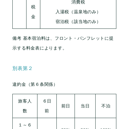
消費税
税
入湯税（温泉地のみ）
金
宿泊税（該当地のみ）
備考 基本宿泊料は、フロント・パンフレットに提
示する料金表によります。
別表第２
違約金（第６条関係）
旅客人
６日
前日
当日
不泊
数
前
１～６