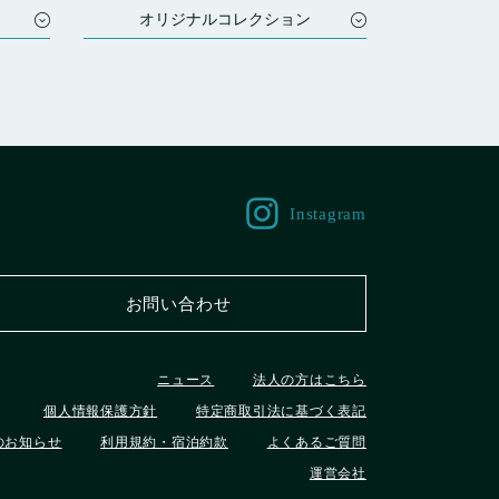
オリジナルコレクション
ドンデン高原ロッジ 自然リゾート
長野リンデンプラザホテル
スプリングサニーホテル 名古屋常滑駅前
神戸プラザホテル
神戸プラザホテルウエスト
Instagram
お問い合わせ
ニュース
法人の方はこちら
個人情報保護方針
特定商取引法に基づく表記
）のお知らせ
利用規約・宿泊約款
よくあるご質問
運営会社