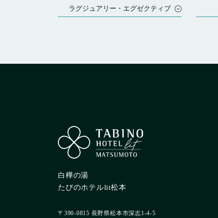
ラグジュアリー・エグゼクティブ
静楓亭
日和ホ
七重八重
HIYOR
KAMO
HOTEL OOSADO
日和ホ
HOTEL AZUMA
日和ホ
四条河原町温泉 空庭テラス京都
日和ホ
四条河原町温泉 空庭テラス京都 別邸
日和ホテ
STITCH HOTEL KYOTO
日和ホ
オリエンタルヒルズ沖縄
HIYORIオーシャンリゾート沖縄
白樺の湯
たびのホテルlit松本
〒390-0815 長野県松本市深志1-4-5