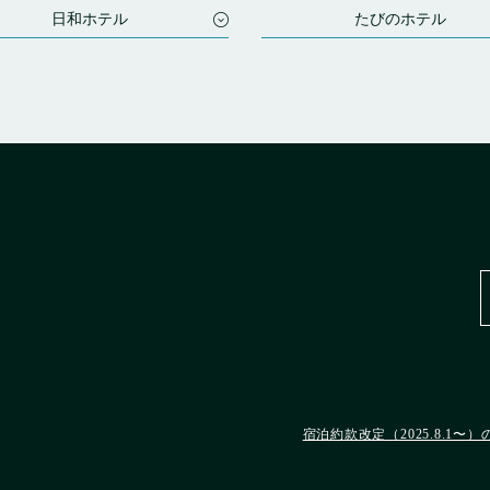
日和ホテル
たびのホテル
テル舞浜
たびのホテル石狩
I RESIDENCE KYOTO
たびのホテル鹿島
GAWA
たびのホテルEXpress成田
テル大阪なんば駅前
たびのホテル佐渡
テル大阪住之江公園駅前
たびのホテル佐渡Annex
テル大阪新世界
たびのホテルlit松本
ルFlex大阪道頓堀
たびのホテル飛騨高山
テル松山
たびのホテル加古川別府駅前
たびのホテル倉敷水島
たびのホテル阿蘇熊本空港
たびのホテルlit宮古島
宿泊約款改定（2025.8.1〜
たびのホテルVilla宮古島