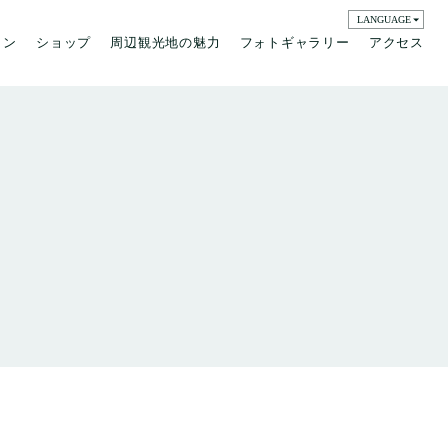
LANGUAGE
ラン
ショップ
周辺観光地の魅力
フォトギャラリー
アクセス
English
日本語
簡体字
繁体字
한국어