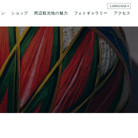
LANGUAGE
ラン
ショップ
周辺観光地の魅力
フォトギャラリー
アクセス
English
日本語
簡体字
繁体字
한국어